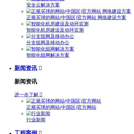
安全云解决方案
正规买球的网站(中国区)官方网站 网络建设方案
智能化机房建设及动环监测
分支组网及移动办公
智能化组网解决方案
新闻资讯

新闻资讯
进一步了解

正规买球的网站(中国区)官方网站
行业新闻
工程案例
